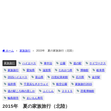
ホーム
家族旅行
2015年 夏の家族旅行（北陸）
家族旅行
ハイエース
車中泊
公園
道の駅
ケイワークス
家族旅行
愛知県
滋賀県
たれかつ丼
博物館
岐阜県
2015ハイエース
富山県
21世紀美術館
石川県
金沢駅
福井県
千里浜なぎさウェイ
航空公園
家族旅行2015
道の駅ころ柿の里しか
ふくしん
２０１５
恐竜博物館
輪島朝市
まいもん寿司
2015年 夏の家族旅行（北陸）