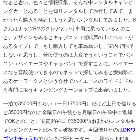
なぁと思い、色々と情報収集。そんな中レンタルキャンピ
ングカーとあることを知りレンタルして旅行してみて、よ
かったら購入を検討しようと思いレンタルしてみました。K
さんはナッツRVのクレアという車両に乗っているとのこ
と。デザインをみるとキャブコン（運転席の上にベッドが
あるタイプ）で、もし購入しても車高高いし、室内で料理
しないと思うし、普段使うのは大変そうということでバン
コン（ハイエースやキャラバン）で探すことに。ハイエー
スなら普段使いできるのでネットで探してみると愛知県に
あるケーワークスという会社でハイエースのワイドミドル
を専門に扱うキャンピングカーショップに出会いました。
一泊で35000円ぐらい（一日17500円）だけど土日で借りる
と35000円なのに金曜日の午後から月曜日の午前中に返却
でOKとのこと。実質3泊4日で35000円はほかのレンタルキ
ャンピングカーと比べても破格です。今回借りたのは
DKワ
ゴンナチュラル
でシンクにFFヒーター、二段ベット付き。