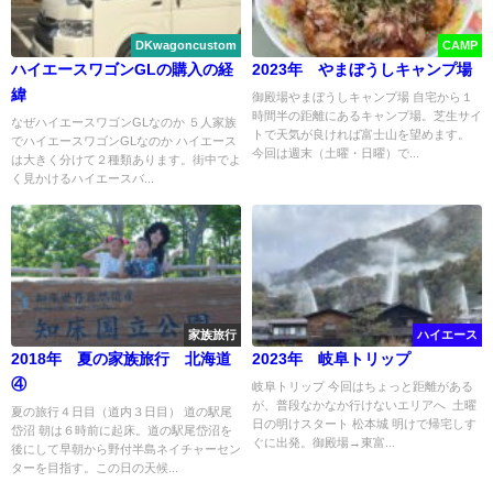
DKwagoncustom
CAMP
ハイエースワゴンGLの購入の経
2023年 やまぼうしキャンプ場
緯
御殿場やまぼうしキャンプ場 自宅から１
時間半の距離にあるキャンプ場。芝生サイ
なぜハイエースワゴンGLなのか ５人家族
トで天気が良ければ富士山を望めます。
でハイエースワゴンGLなのか ハイエース
今回は週末（土曜・日曜）で...
は大きく分けて２種類あります。街中でよ
く見かけるハイエースバ...
家族旅行
ハイエース
2018年 夏の家族旅行 北海道
2023年 岐阜トリップ
④
岐阜トリップ 今回はちょっと距離がある
が、普段なかなか行けないエリアへ 土曜
夏の旅行４日目（道内３日目） 道の駅尾
日の明けスタート 松本城 明けで帰宅しす
岱沼 朝は６時前に起床。道の駅尾岱沼を
ぐに出発。御殿場→東富...
後にして早朝から野付半島ネイチャーセン
ターを目指す。この日の天候...