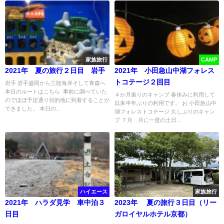
家族旅行
CAMP
2021年 夏の旅行２日目 岩手
2021年 小田急山中湖フォレス
トコテージ２回目
岩手 岩手盛岡から三陸海岸そして青森へ
本日のルートはこちら 事前に調べていた
４か月振りのキャンプ 春休みに利用して
のでほぼ予定通り目的地に到着することが
以来半年ぶりの利用です。 お 小田急山中
できました。 本日の...
湖フォレストコテージ 久しぶりのキャン
プ ７月 月に一度の土日...
ハイエース
家族旅行
2021年 ハラダ見学 車中泊３
2023年 夏の旅行３日目（リー
日目
ガロイヤルホテル京都）