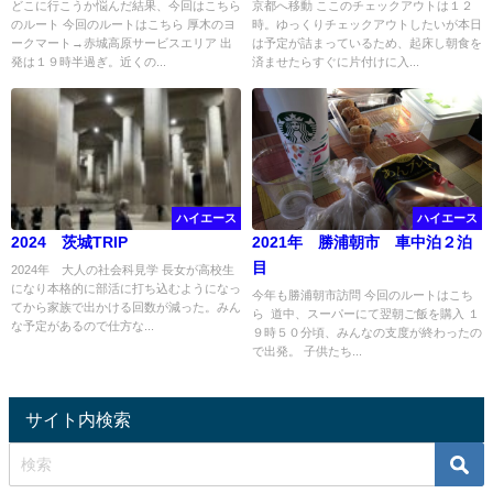
どこに行こうか悩んだ結果、今回はこちら
京都へ移動 ここのチェックアウトは１２
のルート 今回のルートはこちら 厚木のヨ
時。ゆっくりチェックアウトしたいが本日
ークマート→赤城高原サービスエリア 出
は予定が詰まっているため、起床し朝食を
発は１９時半過ぎ。近くの...
済ませたらすぐに片付けに入...
ハイエース
ハイエース
2024 茨城TRIP
2021年 勝浦朝市 車中泊２泊
目
2024年 大人の社会科見学 長女が高校生
になり本格的に部活に打ち込むようになっ
今年も勝浦朝市訪問 今回のルートはこち
てから家族で出かける回数が減った。みん
ら 道中、スーパーにて翌朝ご飯を購入 １
な予定があるので仕方な...
９時５０分頃、みんなの支度が終わったの
で出発。 子供たち...
サイト内検索