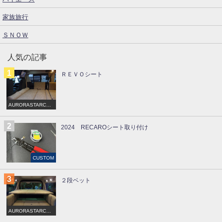
家族旅行
ＳＮＯＷ
人気の記事
ＲＥＶＯシート
AURORASTARCRU
ISE
2024 RECAROシート取り付け
CUSTOM
２段ベット
AURORASTARCRU
ISE