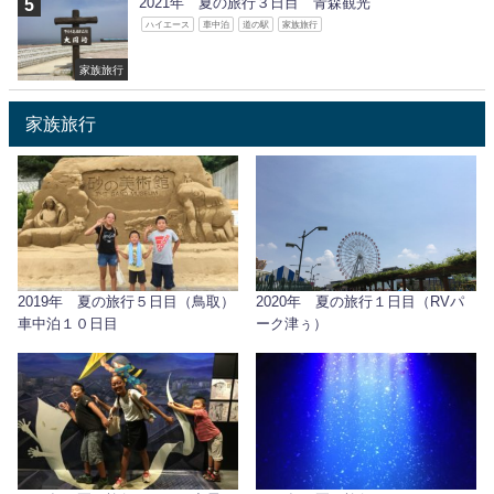
2021年 夏の旅行３日目 青森観光
ハイエース
車中泊
道の駅
家族旅行
家族旅行
家族旅行
2019年 夏の旅行５日目（鳥取）
2020年 夏の旅行１日目（RVパ
車中泊１０日目
ーク津ぅ）