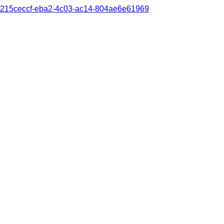
215ceccf-eba2-4c03-ac14-804ae6e61969